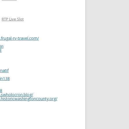
RTP Live Slot
frugal-rv-travel.com/
in
8
natif
oin138
38
.swholocron.blog/
.historicwashingtoncounty.org/