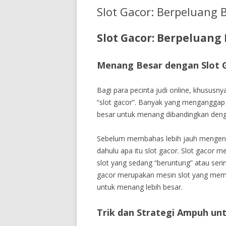
Slot Gacor: Berpeluang B
Slot Gacor: Berpeluang 
Menang Besar dengan Slot 
Bagi para pecinta judi online, khususnya
“slot gacor”. Banyak yang menganggap 
besar untuk menang dibandingkan deng
Sebelum membahas lebih jauh mengenai 
dahulu apa itu slot gacor. Slot gacor 
slot yang sedang “beruntung” atau ser
gacor merupakan mesin slot yang memili
untuk menang lebih besar.
Trik dan Strategi Ampuh un