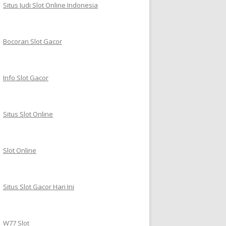
Situs Judi Slot Online Indonesia
Bocoran Slot Gacor
Info Slot Gacor
Situs Slot Online
Slot Online
Situs Slot Gacor Hari Ini
W77 Slot