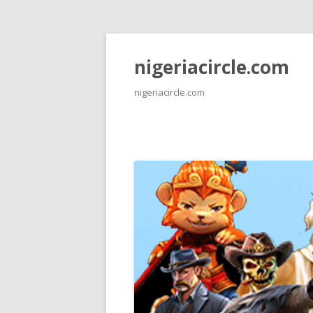
nigeriacircle.com
nigeriacircle.com