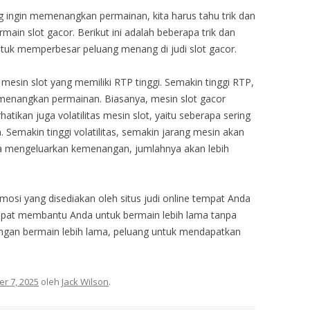
g ingin memenangkan permainan, kita harus tahu trik dan
main slot gacor. Berikut ini adalah beberapa trik dan
tuk memperbesar peluang menang di judi slot gacor.
mesin slot yang memiliki RTP tinggi. Semakin tinggi RTP,
enangkan permainan. Biasanya, mesin slot gacor
hatikan juga volatilitas mesin slot, yaitu seberapa sering
emakin tinggi volatilitas, semakin jarang mesin akan
 mengeluarkan kemenangan, jumlahnya akan lebih
osi yang disediakan oleh situs judi online tempat Anda
dapat membantu Anda untuk bermain lebih lama tanpa
gan bermain lebih lama, peluang untuk mendapatkan
r 7, 2025
oleh
Jack Wilson
.