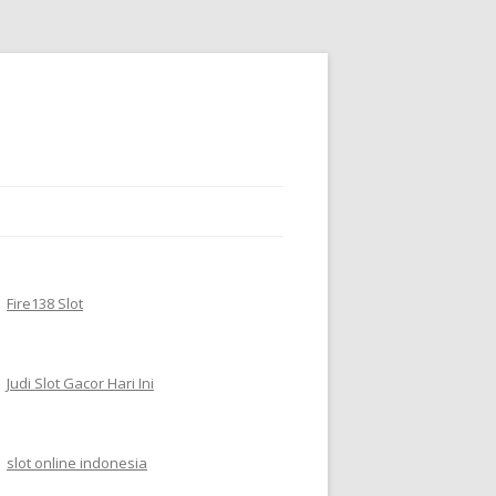
Fire138 Slot
Judi Slot Gacor Hari Ini
slot online indonesia