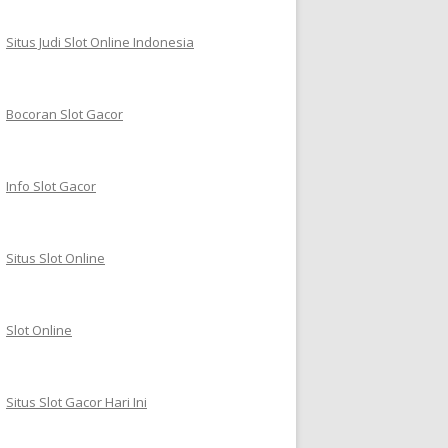
Situs Judi Slot Online Indonesia
Bocoran Slot Gacor
Info Slot Gacor
Situs Slot Online
Slot Online
Situs Slot Gacor Hari Ini