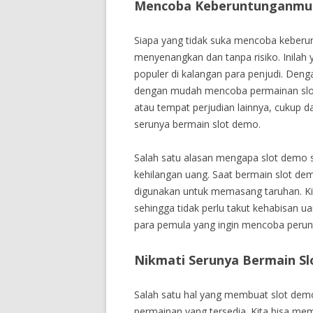
Mencoba Keberuntunganmu 
Siapa yang tidak suka mencoba keberun
menyenangkan dan tanpa risiko. Inila
populer di kalangan para penjudi. Deng
dengan mudah mencoba permainan slot de
atau tempat perjudian lainnya, cukup d
serunya bermain slot demo.
Salah satu alasan mengapa slot demo sa
kehilangan uang. Saat bermain slot demo
digunakan untuk memasang taruhan. Kita
sehingga tidak perlu takut kehabisan 
para pemula yang ingin mencoba perun
Nikmati Serunya Bermain Sl
Salah satu hal yang membuat slot demo
permainan yang tersedia. Kita bisa memi