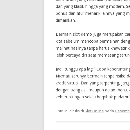
dari yang klasik hingga yang modern. S
bonus dan fitur menarik lainnya yang
dimainkan.
Bermain slot demo juga merupakan car
kita sebelum mencoba permainan dengan
melihat hasilnya tanpa harus khawatir 
lebih percaya diri saat memasang taruh
Jadi, tunggu apa lagi? Coba keberuntu
Nikmati serunya bermain tanpa risiko
kredit virtual. Dan yang terpenting, ja
dengan uang asli maupun dalam bentu
keberuntungan selalu berpihak padamu
Entri ini ditulis di
Slot Online
pada
Desembe