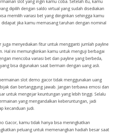
mainan slot yang ingin kamu coba. Setelah itu, kamu
ang dipilih dengan saldo virtual yang sudah disediakan
bisa memilih variasi bet yang diinginkan sehingga kamu
an didapat jika kamu memasang taruhan dengan nominal
 juga menyediakan fitur untuk mengganti jumlah payline
n. Hal ini memungkinkan kamu untuk menguji berbagai
Dengan mencoba variasi bet dan payline yang berbeda,
yang bisa digunakan saat bermain dengan uang asli.
 permainan slot demo gacor tidak menggunakan uang
 bijak dan bertanggung jawab. Jangan terbawa emosi dan
r untuk mengejar keuntungan yang lebih tinggi. Selalu
permainan yang mengandalkan keberuntungan, jadi
p kecanduan judi.
 Gacor, kamu tidak hanya bisa meningkatkan
ngkatkan peluang untuk memenangkan hadiah besar saat