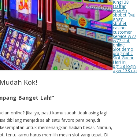
King138
Daftar
ทางเข้า
sbobet ใหม่
ล่าสุด
sbobet
casino
customer
service w77
w77 slot
online
Slot demo
pragmatic
Slot Gacor
Hari Ini
pg138 login
agen138 rtp
 Mudah Kok!
mpang Banget Lah!”
n online? Jika iya, pasti kamu sudah tidak asing lagi
sa dibilang menjadi salah satu favorit para penjudi
a kesempatan untuk memenangkan hadiah besar. Namun,
t, tentu kamu harus memilih mesin slot yang tepat. Di