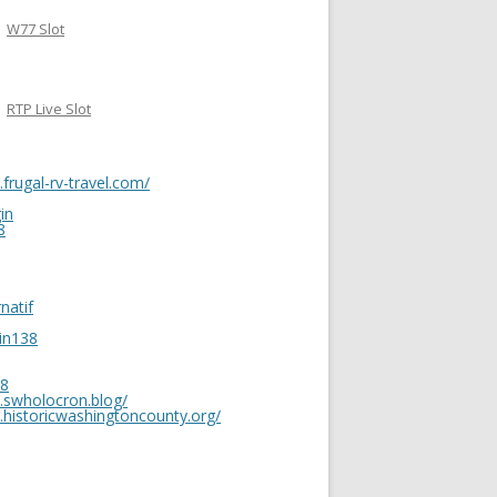
W77 Slot
RTP Live Slot
frugal-rv-travel.com/
in
8
natif
oin138
38
.swholocron.blog/
.historicwashingtoncounty.org/