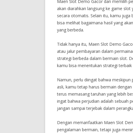
Maen Slot Demo Gacor dan memilih per
akan diarahkan langsung ke game slot y
secara otomatis. Selain itu, kamu juga 
bisa melihat bagaimana hasil yang ak
yang berbeda.
Tidak hanya itu, Maen Slot Demo Gacor
atau jalur pembayaran dalam permaina
strategi berbeda dalam bermain slot. 
kamu bisa menentukan strategi terbaik 
Namun, perlu diingat bahwa meskipun
asli, kamu tetap harus bermain dengan
terus memasang taruhan yang lebih besa
ingat bahwa perjudian adalah sebuah 
jangan sampai terjebak dalam perangka
Dengan memanfaatkan Maen Slot Demo
pengalaman bermain, tetapi juga meni