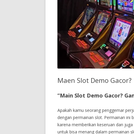
Maen Slot Demo Gacor?
“Main Slot Demo Gacor? Ga
Apakah kamu seorang penggemar perjudia
dengan permainan slot. Permainan ini bi
karena memberikan keseruan dan jug
untuk bisa menang dalam permainan slo