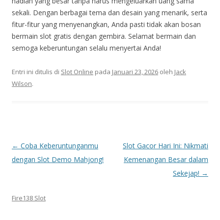
hadiah yang besar tanpa harus mengeluarkan uang sama
sekali. Dengan berbagai tema dan desain yang menarik, serta
fitur-fitur yang menyenangkan, Anda pasti tidak akan bosan
bermain slot gratis dengan gembira. Selamat bermain dan
semoga keberuntungan selalu menyertai Anda!
Entri ini ditulis di
Slot Online
pada
Januari 23, 2026
oleh
Jack
Wilson
.
Navigasi
←
Coba Keberuntunganmu
Slot Gacor Hari Ini: Nikmati
Tulisan
dengan Slot Demo Mahjong!
Kemenangan Besar dalam
Sekejap!
→
Fire138 Slot