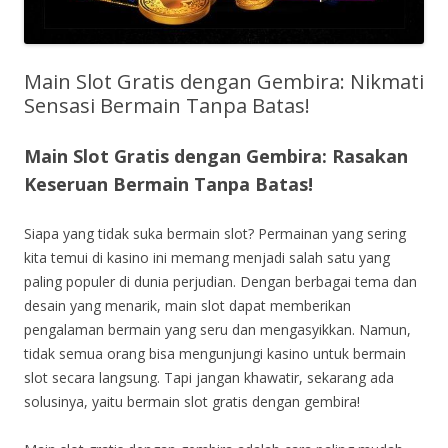
Main Slot Gratis dengan Gembira: Nikmati
Sensasi Bermain Tanpa Batas!
Main Slot Gratis dengan Gembira: Rasakan
Keseruan Bermain Tanpa Batas!
Siapa yang tidak suka bermain slot? Permainan yang sering
kita temui di kasino ini memang menjadi salah satu yang
paling populer di dunia perjudian. Dengan berbagai tema dan
desain yang menarik, main slot dapat memberikan
pengalaman bermain yang seru dan mengasyikkan. Namun,
tidak semua orang bisa mengunjungi kasino untuk bermain
slot secara langsung. Tapi jangan khawatir, sekarang ada
solusinya, yaitu bermain slot gratis dengan gembira!