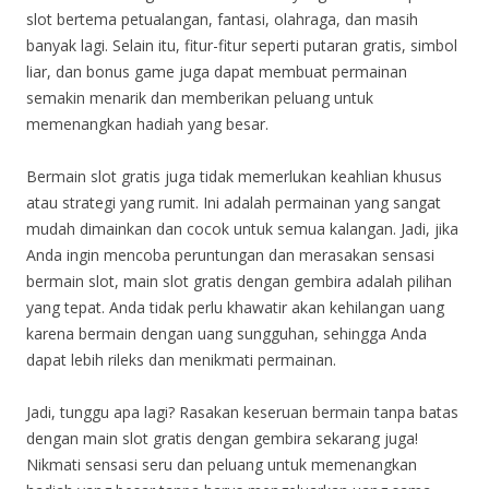
slot bertema petualangan, fantasi, olahraga, dan masih
banyak lagi. Selain itu, fitur-fitur seperti putaran gratis, simbol
liar, dan bonus game juga dapat membuat permainan
semakin menarik dan memberikan peluang untuk
memenangkan hadiah yang besar.
Bermain slot gratis juga tidak memerlukan keahlian khusus
atau strategi yang rumit. Ini adalah permainan yang sangat
mudah dimainkan dan cocok untuk semua kalangan. Jadi, jika
Anda ingin mencoba peruntungan dan merasakan sensasi
bermain slot, main slot gratis dengan gembira adalah pilihan
yang tepat. Anda tidak perlu khawatir akan kehilangan uang
karena bermain dengan uang sungguhan, sehingga Anda
dapat lebih rileks dan menikmati permainan.
Jadi, tunggu apa lagi? Rasakan keseruan bermain tanpa batas
dengan main slot gratis dengan gembira sekarang juga!
Nikmati sensasi seru dan peluang untuk memenangkan