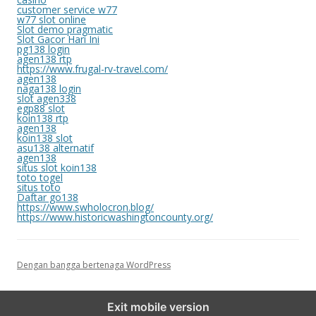
customer service w77
w77 slot online
Slot demo pragmatic
Slot Gacor Hari Ini
pg138 login
agen138 rtp
https://www.frugal-rv-travel.com/
agen138
naga138 login
slot agen338
egp88 slot
koin138 rtp
agen138
koin138 slot
asu138 alternatif
agen138
situs slot koin138
toto togel
situs toto
Daftar go138
https://www.swholocron.blog/
https://www.historicwashingtoncounty.org/
Dengan bangga bertenaga WordPress
Exit mobile version