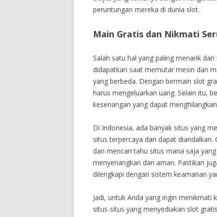
peruntungan mereka di dunia slot.
Main Gratis dan Nikmati Ser
Salah satu hal yang paling menarik dar
didapatkan saat memutar mesin dan me
yang berbeda. Dengan bermain slot grat
harus mengeluarkan uang. Selain itu, 
kesenangan yang dapat menghilangkan s
Di Indonesia, ada banyak situs yang m
situs terpercaya dan dapat diandalkan. 
dan mencari tahu situs mana saja ya
menyenangkan dan aman. Pastikan juga 
dilengkapi dengan sistem keamanan ya
Jadi, untuk Anda yang ingin menikmati
situs-situs yang menyediakan slot grati