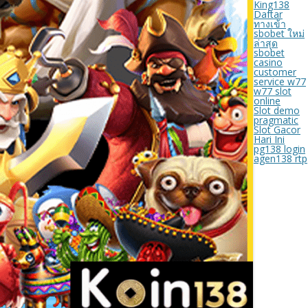
King138
Daftar
ทางเข้า
sbobet ใหม่
ล่าสุด
sbobet
casino
customer
service w77
w77 slot
online
Slot demo
pragmatic
Slot Gacor
Hari Ini
pg138 login
agen138 rtp